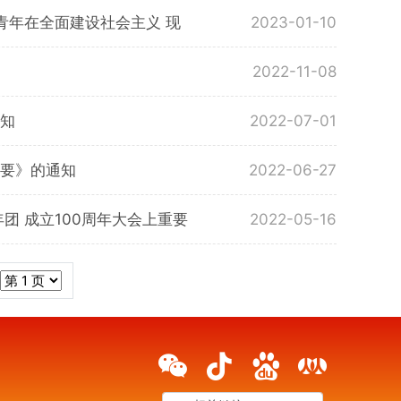
青年在全面建设社会主义 现
2023-01-10
2022-11-08
知
2022-07-01
要》的通知
2022-06-27
团 成立100周年大会上重要
2022-05-16