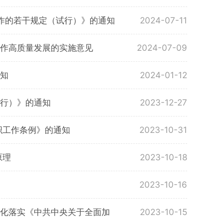
工作的若干规定（试行）》的通知
2024-07-11
工作高质量发展的实施意见
2024-07-09
知
2024-01-12
行）》的通知
2023-12-27
织工作条例》的通知
2023-10-31
原理
2023-10-18
2023-10-16
化落实《中共中央关于全面加
2023-10-15