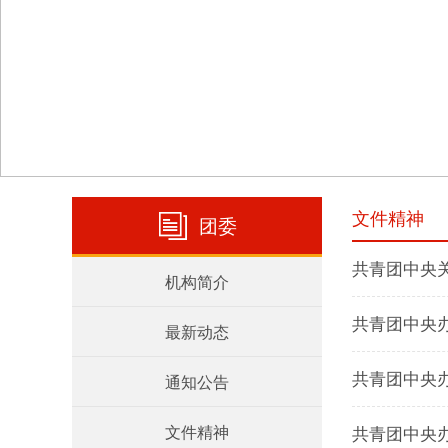
文件精神
团委
共青团中央
机构简介
共青团中央
最新动态
共青团中央
通知公告
文件精神
共青团中央