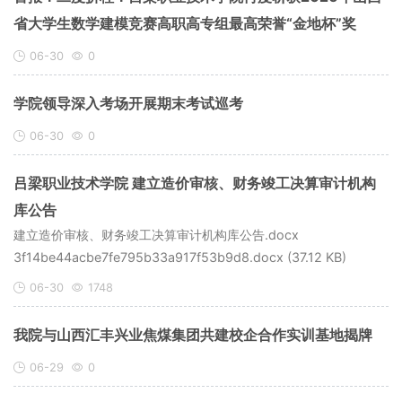
省大学生数学建模竞赛高职高专组最高荣誉“金地杯”奖
06-30
0
学院领导深入考场开展期末考试巡考
06-30
0
吕梁职业技术学院 建立造价审核、财务竣工决算审计机构
库公告
建立造价审核、财务竣工决算审计机构库公告.docx
3f14be44acbe7fe795b33a917f53b9d8.docx (37.12 KB)
06-30
1748
我院与山西汇丰兴业焦煤集团共建校企合作实训基地揭牌
06-29
0