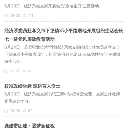
6月23日，经济系党支部开展党员“政治生日”主题活动。
06-25
111
经济系党员赴孝义市下堡镇邓小平路居地开展组织生活会庆
七一暨党风廉政教育活动
6月24日，吕梁职业技术学院经济系党支部组织全体党员赴孝义市
下堡镇邓小平路居旧址，开展“追寻红色足迹 淬炼党性初心”主题组
织生活会。
06-25
89
校准政绩坐标 深耕育人沃土
6月23日，经济系党支部书记王新中讲授专题党课，支部全体教师
党员参会学习。
06-25
82
党建带团建・逐梦新征程