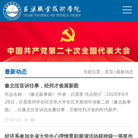
最新动态
当前位置：
首页
>
最新动态
豫北弦音诉往事，经邦才俊展新图
作品名称：《豫北叙事曲》 作者：吕晨萱 作品简介：2026年6月
26日，吕晨萱同学在经济系大学生艺术展演中演奏二胡《豫北叙事
曲》，以豫北弦音诉说沧桑往事，尽展经邦才俊的时代新声。
07-02
98
经济系参加全省大学生心理情景剧展演活动获校级一等奖作