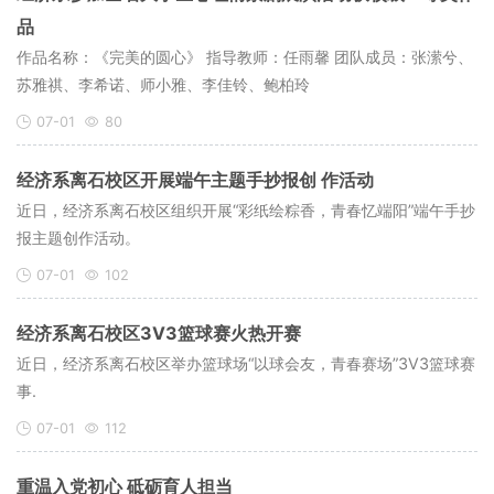
品
作品名称：《完美的圆心》 指导教师：任雨馨 团队成员：张潆兮、
苏雅祺、李希诺、师小雅、李佳铃、鲍柏玲
07-01
80
经济系离石校区开展端午主题手抄报创 作活动
近日，经济系离石校区组织开展“彩纸绘粽香，青春忆端阳”端午手抄
报主题创作活动。
07-01
102
经济系离石校区3V3篮球赛火热开赛
近日，经济系离石校区举办篮球场“以球会友，青春赛场”3V3篮球赛
事.
07-01
112
重温入党初心 砥砺育人担当