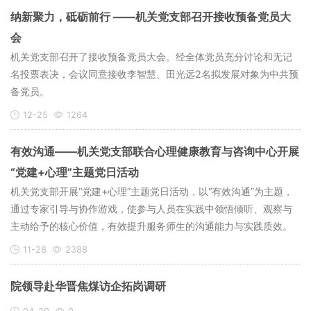
纳新聚力，砥砺前行 ——机关党支部召开接收预备党员大
会
机关党支部召开了接收预备党员大会。经全体党员充分讨论和无记
名投票表决，会议同意接收李智慧、田光远2名拟发展对象为中共预
备党员。
12-25
1264
有效沟通——机关党支部联合心理健康教育与咨询中心开展
“党建+心理”主题党日活动
机关党支部开展“党建+心理”主题党日活动，以“有效沟通”为主题，
通过专家引导与协作游戏，使参与人员在实践中领悟倾听、观察与
主动给予的核心价值，有效提升服务师生的沟通能力与实践质效。
11-28
2388
院领导赴华晋焦煤访企拓岗调研