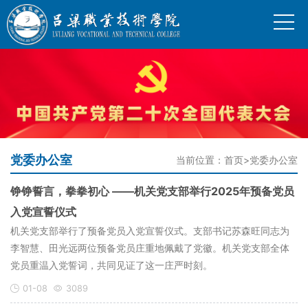
党委办公室
当前位置：
首页
>
党委办公室
铮铮誓言，拳拳初心 ——机关党支部举行2025年预备党员
入党宣誓仪式
机关党支部举行了预备党员入党宣誓仪式。支部书记苏森旺同志为
李智慧、田光远两位预备党员庄重地佩戴了党徽。机关党支部全体
党员重温入党誓词，共同见证了这一庄严时刻。
01-08
3089